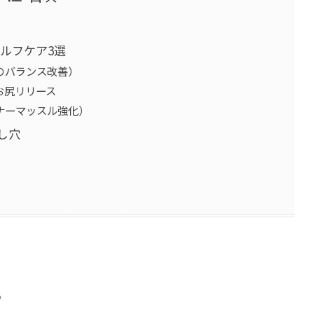
る
セルフケア3選
のバランス改善）
お尻リリース
ナーマッスル強化）
し穴
る