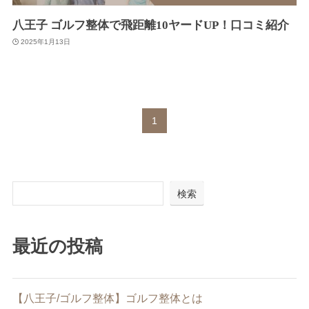
八王子 ゴルフ整体で飛距離10ヤードUP！口コミ紹介
2025年1月13日
1
検索
最近の投稿
【八王子/ゴルフ整体】ゴルフ整体とは